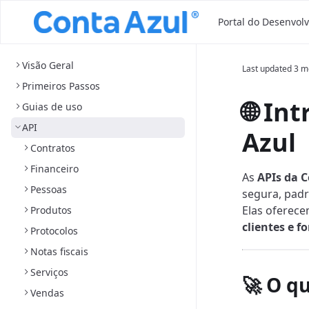
Portal do Desenvol
Visão Geral
Last updated
3 m
Primeiros Passos
🌐 In
Guias de uso
API
Azul
Contratos
Financeiro
As
APIs da C
Pessoas
segura, padr
Elas oferec
Produtos
clientes e f
Protocolos
Notas fiscais
Serviços
🚀 O q
Vendas