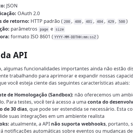
o:
JSON
icação:
OAuth 2.0
 de retorno:
HTTP padrão (
,
,
,
,
,
)
200
400
401
404
429
500
ção:
parâmetros
e
page
size
ora:
formato ISO 8601 (
)
YYYY-MM-DDTHH:mm:ssZ
 da API
 algumas funcionalidades importantes ainda não estão di
nte trabalhando para aprimorar e expandir nossas capaci
ue você esteja ciente das seguintes características atuais:
te de Homologação (Sandbox):
não oferecemos um ambi
o. Para testes, você terá acesso a uma
conta do desenvol
o de 30 dias
, que pode ser estendida se necessário. Esta c
lide suas integrações em um ambiente realista
oks:
atualmente, a API
não suporta webhooks
, portanto, 
á notificações automáticas sobre eventos ou mudanças de