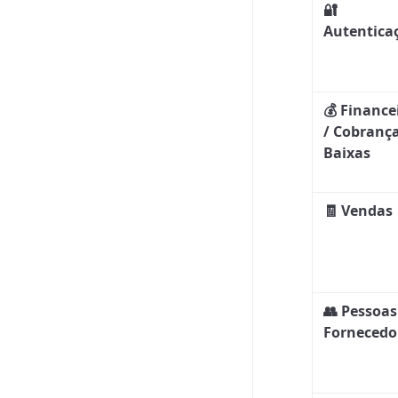
🔐
Autentica
💰 Finance
/ Cobrança
Baixas
🧾 Vendas
👥 Pessoas
Fornecedo