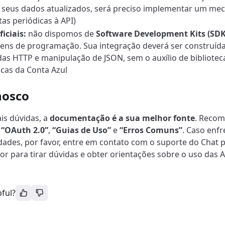
 seus dados atualizados, será preciso implementar um me
tas periódicas à API)
iciais:
não dispomos de
Software Development Kits (SDKs
ens de programação. Sua integração deverá ser construíd
s HTTP e manipulação de JSON, sem o auxílio de bibliotec
icas da Conta Azul
nosco
is dúvidas, a
documentação é a sua melhor fonte
. Recom
e
“OAuth 2.0”
,
“Guias de Uso”
e
“Erros Comuns”
. Caso enf
idades, por favor, entre em contato com o suporte do Chat p
r para tirar dúvidas e obter orientações sobre o uso das A
pful?