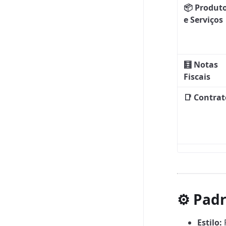
📦 Produt
e Serviços
🧮 Notas
Fiscais
📑 Contrat
⚙️ Pad
Estilo: