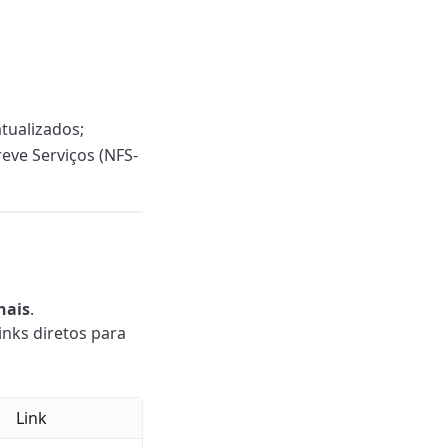
tualizados;
eve Serviços (NFS-
nais
.
inks diretos para
Link