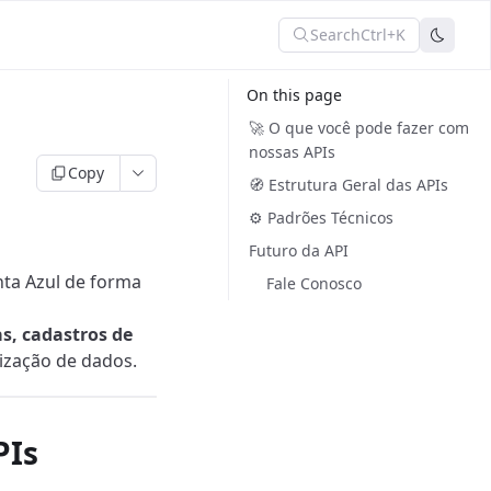
Search
Ctrl+K
On this page
🚀 O que você pode fazer com
nossas APIs
Copy
🧭 Estrutura Geral das APIs
⚙️ Padrões Técnicos
Futuro da API
ta Azul de forma
Fale Conosco
s, cadastros de
nização de dados.
PIs