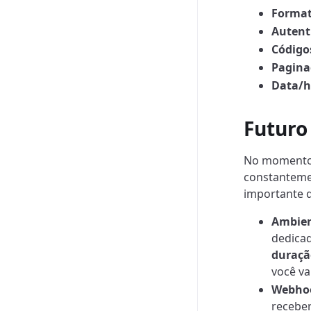
Format
Autent
Códigos
Pagina
Data/h
Futuro
No momento,
constanteme
importante q
Ambien
dedicad
duraçã
você va
Webho
receber