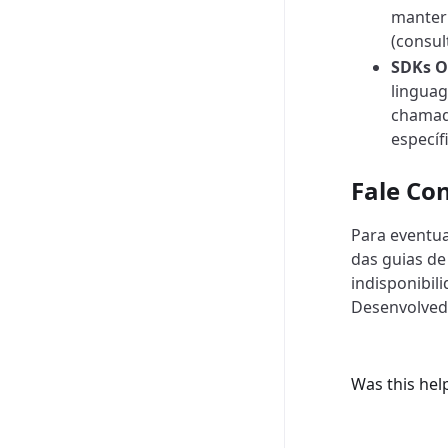
manter
(consul
SDKs Of
linguag
chamada
específ
Fale Co
Para eventua
das guias d
indisponibil
Desenvolvedo
Was this hel