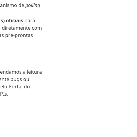
canismo de
polling
) oficiais
para
a diretamente com
as pré-prontas
endamos a leitura
rente bugs ou
elo Portal do
PIs.